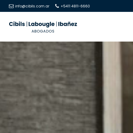
info@cibils.com.ar
+5411 4811-6660
Cibils
Cibils
|
|
Labougle
Labougle
|
|