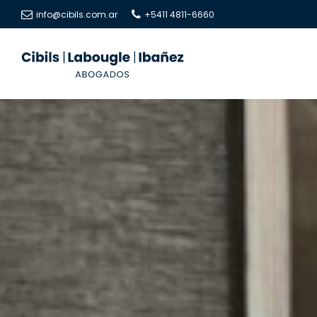
info@cibils.com.ar
+5411 4811-6660
Cibils
Cibils
|
|
Labougle
Labougle
|
|