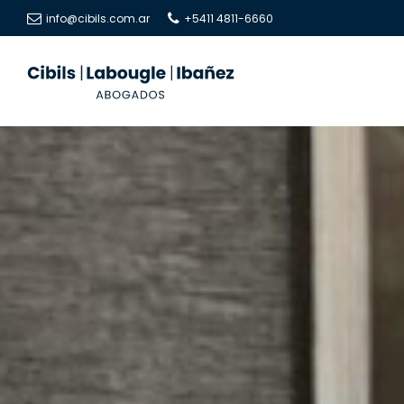
info@cibils.com.ar
+5411 4811-6660
Cibils
Cibils
|
|
Labougle
Labougle
|
|