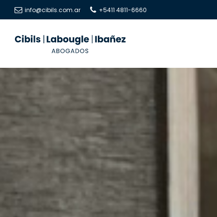
info@cibils.com.ar
+5411 4811-6660
Cibils
Cibils
|
|
Labougle
Labougle
|
|