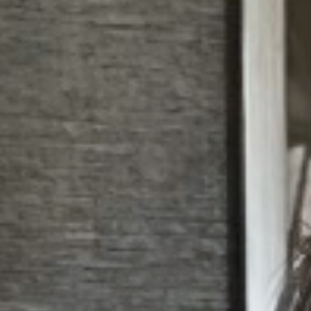
Ibañez
Ibañez
|
|
Abogados
Abogados