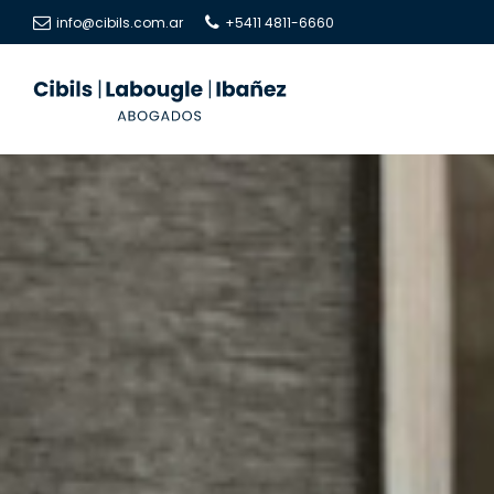
info@cibils.com.ar
+5411 4811-6660
Cibils
Cibils
|
|
Labougle
Labougle
|
|