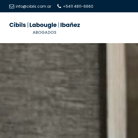
info@cibils.com.ar
+5411 4811-6660
Cibils
Cibils
|
|
Labougle
Labougle
|
|