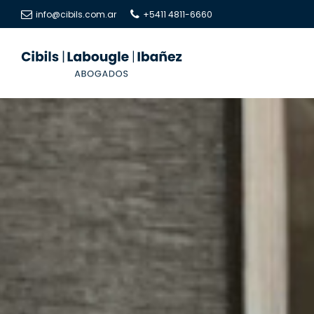
info@cibils.com.ar
+5411 4811-6660
Cibils
Cibils
|
|
Labougle
Labougle
|
|