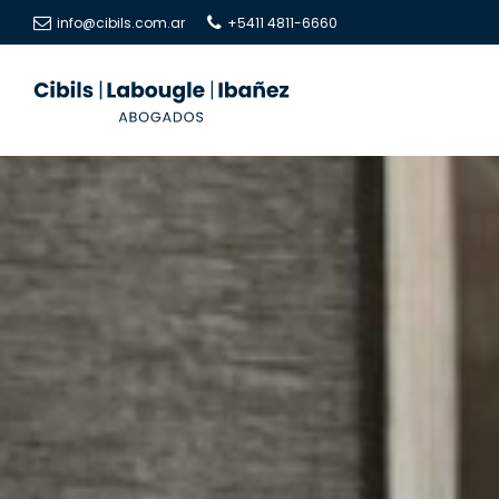
info@cibils.com.ar
+5411 4811-6660
Cibils
Cibils
|
|
Labougle
Labougle
|
|