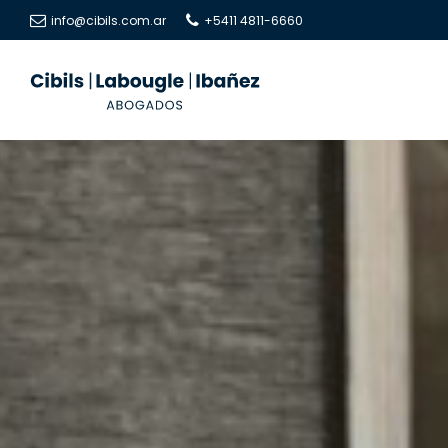
info@cibils.com.ar
+5411 4811-6660
Cibils
Cibils
|
|
Labougle
Labougle
|
|