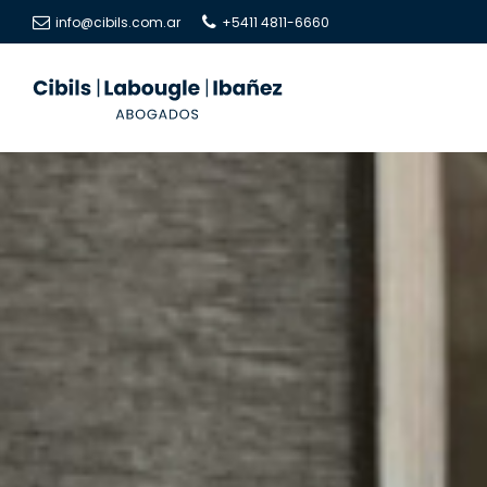
info@cibils.com.ar
+5411 4811-6660
Cibils
Cibils
|
|
Labougle
Labougle
|
|