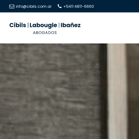
info@cibils.com.ar
+5411 4811-6660
Cibils
Cibils
|
|
Labougle
Labougle
|
|