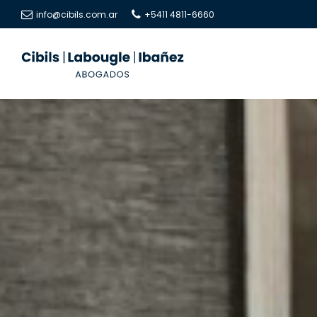
info@cibils.com.ar
+5411 4811-6660
Cibils
Cibils
|
|
Labougle
Labougle
|
|