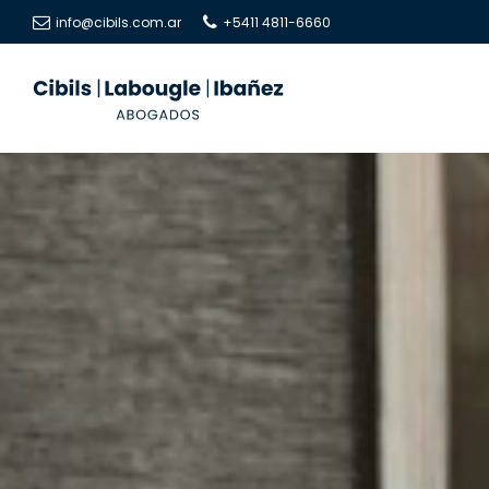
info@cibils.com.ar
+5411 4811-6660
Cibils
Cibils
|
|
Labougle
Labougle
|
|