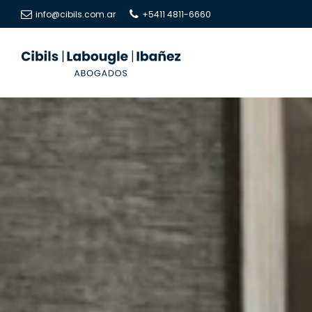
info@cibils.com.ar
+5411 4811-6660
Cibils
Cibils
|
|
Labougle
Labougle
|
|