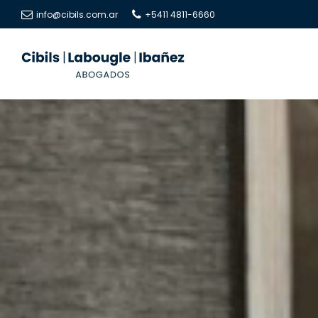
info@cibils.com.ar
+5411 4811-6660
Cibils
Cibils
|
|
Labougle
Labougle
|
|