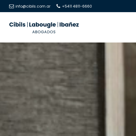
info@cibils.com.ar
+5411 4811-6660
Cibils
Cibils
|
|
Labougle
Labougle
|
|