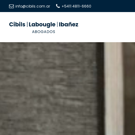
info@cibils.com.ar
+5411 4811-6660
Cibils
Cibils
|
|
Labougle
Labougle
|
|