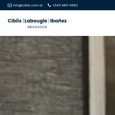
info@cibils.com.ar
+5411 4811-6660
Cibils
Cibils
|
|
Labougle
Labougle
|
|